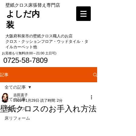
​壁紙クロス床張替え専門店
よしだ内
装
大阪府和泉市の壁紙クロス職人のお店
​クロス・クッションフロア・ウッドタイル・タ
イルカーペット他
​お見積もり無料(8:00～21:00 土日可)
0725-58-7809
記事
全ての記事
吉田直子
全ての記事
2019年1月29日
読了時間: 2分
壁紙クロスのお手入れ方法
壁紙クロス
床リフォーム