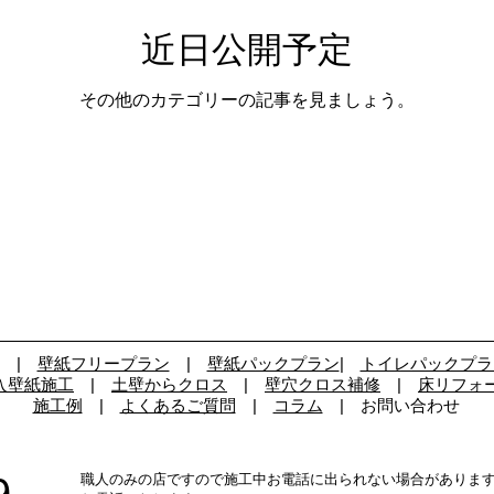
近日公開予定
その他のカテゴリーの記事を見ましょう。
|
壁紙フリープラン
|
壁紙パックプラン
|
トイレパックプラ
入壁紙施工
|
土壁からクロス
|
壁穴クロス補修
|
床リフォ
施工例
|
よくあるご質問
|
コラム
| お問い合わせ
職人のみの店ですので施工中お電話に出られない場合がありま