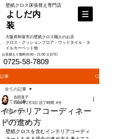
​壁紙クロス床張替え専門店
よしだ内
装
大阪府和泉市の壁紙クロス職人のお店
​クロス・クッションフロア・ウッドタイル・タ
イルカーペット他
​お見積もり無料(8:00～21:00 土日可)
0725-58-7809
記事
全ての記事
吉田直子
全ての記事
2019年2月3日
読了時間: 4分
インテリアコーディネー
壁紙クロス
トの進め方
床リフォーム
壁紙クロスを含むインテリアコーディ
ネートをする場合の進め方を考えてみ