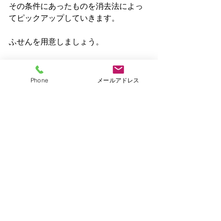
その条件にあったものを消去法によっ
てピックアップしていきます。
ふせんを用意しましょう。
１　まず、色のみに注目し機械的にピ
ックアップします。
Phone
メールアドレス
２　１で選んだものの中から素材感に
注目し、ピックアップします。
３　つづいてそれぞれのバランスや仕
上がり具合を想像し、決定します。
４　イメージに合うものがない場合、
見本帳を変更してやり直します。
まとめ
いかがでしょうか？